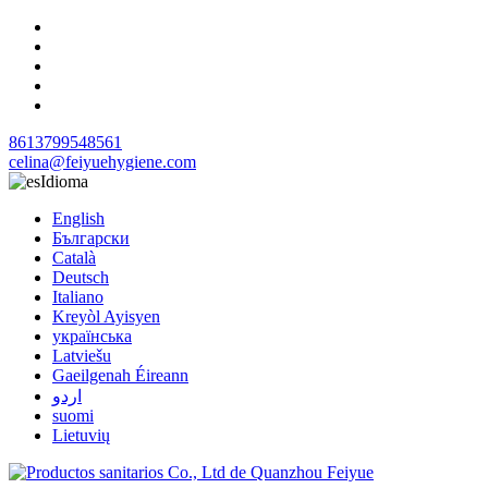
8613799548561
celina@feiyuehygiene.com
Idioma
English
Български
Català
Deutsch
Italiano
Kreyòl Ayisyen
українська
Latviešu
Gaeilgenah Éireann
اردو
suomi
Lietuvių