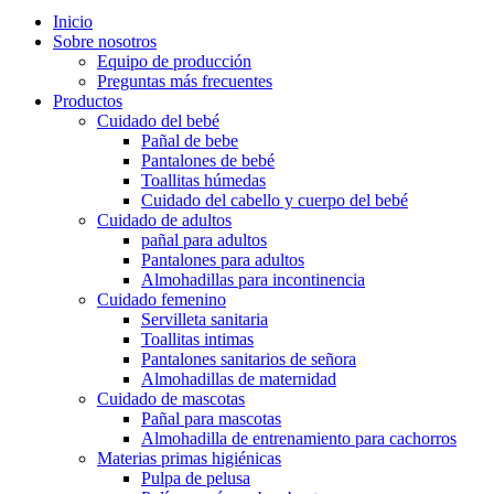
Inicio
Sobre nosotros
Equipo de producción
Preguntas más frecuentes
Productos
Cuidado del bebé
Pañal de bebe
Pantalones de bebé
Toallitas húmedas
Cuidado del cabello y cuerpo del bebé
Cuidado de adultos
pañal para adultos
Pantalones para adultos
Almohadillas para incontinencia
Cuidado femenino
Servilleta sanitaria
Toallitas intimas
Pantalones sanitarios de señora
Almohadillas de maternidad
Cuidado de mascotas
Pañal para mascotas
Almohadilla de entrenamiento para cachorros
Materias primas higiénicas
Pulpa de pelusa