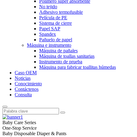
Polímero súper absorbente
No tejido
Adhesivo termofusible
Película de PE
Sistema de cierre
Papel SAP
Spandex
Pañuelo de papel
Máquina e instrumento
Máquina de pañales
Máquina de toallas sanitarias
Instrumento de prueba
Máquina para fabricar toallitas húmedas
Caso OEM
Noticias
Conocimiento
Contáctenos
Consulta
Baby Care Series
One-Stop Service
Baby Disposable Diaper & Pants